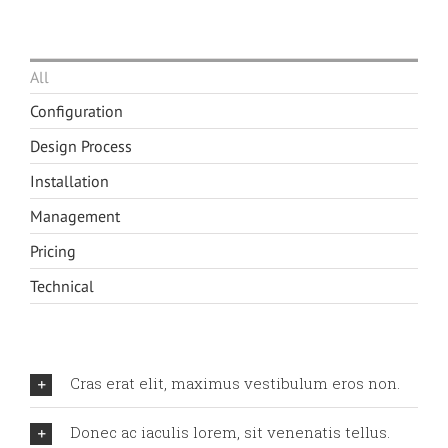
All
Configuration
Design Process
Installation
Management
Pricing
Technical
Cras erat elit, maximus vestibulum eros non.
Donec ac iaculis lorem, sit venenatis tellus.