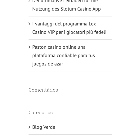
Der ultimative Leitfaden für die
Nutzung des Slotum Casino App
I vantaggi del programma Lex
Casino VIP per i giocatori più fedeli
Paston casino online una
plataforma confiable para tus
juegos de azar
Comentários
Categorias
Blog Verde