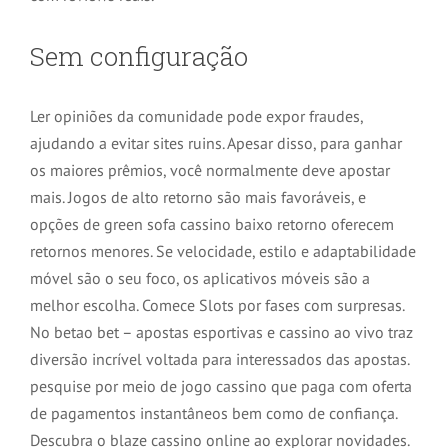
Sem configuração
Ler opiniões da comunidade pode expor fraudes,
ajudando a evitar sites ruins. Apesar disso, para ganhar
os maiores prêmios, você normalmente deve apostar
mais. Jogos de alto retorno são mais favoráveis, e
opções de green sofa cassino baixo retorno oferecem
retornos menores. Se velocidade, estilo e adaptabilidade
móvel são o seu foco, os aplicativos móveis são a
melhor escolha. Comece Slots por fases com surpresas.
No betao bet – apostas esportivas e cassino ao vivo traz
diversão incrível voltada para interessados das apostas.
pesquise por meio de jogo cassino que paga com oferta
de pagamentos instantâneos bem como de confiança.
Descubra o blaze cassino online ao explorar novidades.