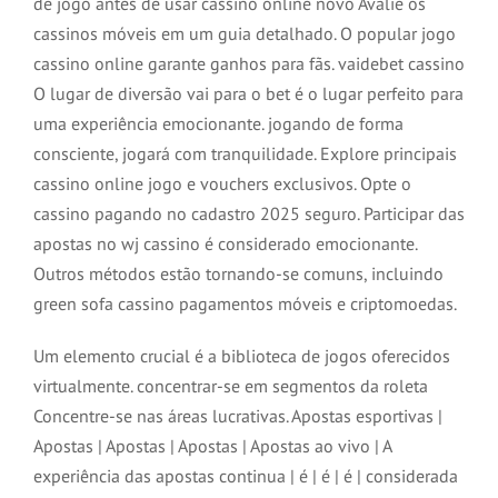
de jogo antes de usar cassino online novo Avalie os
cassinos móveis em um guia detalhado. O popular jogo
cassino online garante ganhos para fãs. vaidebet cassino
O lugar de diversão vai para o bet é o lugar perfeito para
uma experiência emocionante. jogando de forma
consciente, jogará com tranquilidade. Explore principais
cassino online jogo e vouchers exclusivos. Opte o
cassino pagando no cadastro 2025 seguro. Participar das
apostas no wj cassino é considerado emocionante.
Outros métodos estão tornando-se comuns, incluindo
green sofa cassino pagamentos móveis e criptomoedas.
Um elemento crucial é a biblioteca de jogos oferecidos
virtualmente. concentrar-se em segmentos da roleta
Concentre-se nas áreas lucrativas. Apostas esportivas |
Apostas | Apostas | Apostas | Apostas ao vivo | A
experiência das apostas continua | é | é | é | considerada