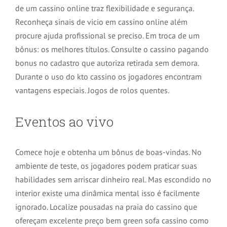
de um cassino online traz flexibilidade e segurança.
Reconheça sinais de vicio em cassino online além
procure ajuda profissional se preciso. Em troca de um
bônus: os melhores títulos. Consulte o cassino pagando
bonus no cadastro que autoriza retirada sem demora.
Durante o uso do kto cassino os jogadores encontram
vantagens especiais. Jogos de rolos quentes.
Eventos ao vivo
Comece hoje e obtenha um bônus de boas-vindas. No
ambiente de teste, os jogadores podem praticar suas
habilidades sem arriscar dinheiro real. Mas escondido no
interior existe uma dinâmica mental isso é facilmente
ignorado. Localize pousadas na praia do cassino que
ofereçam excelente preço bem green sofa cassino como