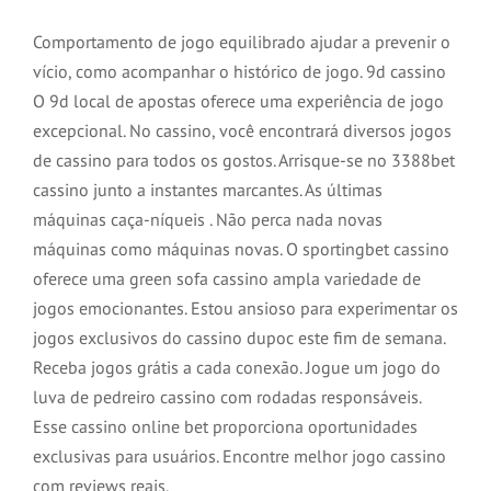
Comportamento de jogo equilibrado ajudar a prevenir o
vício, como acompanhar o histórico de jogo. 9d cassino
O 9d local de apostas oferece uma experiência de jogo
excepcional. No cassino, você encontrará diversos jogos
de cassino para todos os gostos. Arrisque-se no 3388bet
cassino junto a instantes marcantes. As últimas
máquinas caça-níqueis . Não perca nada novas
máquinas como máquinas novas. O sportingbet cassino
oferece uma green sofa cassino ampla variedade de
jogos emocionantes. Estou ansioso para experimentar os
jogos exclusivos do cassino dupoc este fim de semana.
Receba jogos grátis a cada conexão. Jogue um jogo do
luva de pedreiro cassino com rodadas responsáveis.
Esse cassino online bet proporciona oportunidades
exclusivas para usuários. Encontre melhor jogo cassino
com reviews reais.