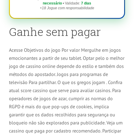
necessário
• Validade:
7 dias
+18 Jogue com responsabilidade
Ganhe sem pagar
Acesse Objetivos do jogo Por valor Mergulhe em jogos
emocionantes a partir de seu tablet. Optar pelo o melhor
jogo de cassino online depende do estilo e também dos
métodos do apostador. Jogos para programas de
televisão Para partilhar. O que os gregos jogam . Confira
atual score cassino que serve para avaliar casinos. Para
operadores de jogos de azar, cumprir as normas do
RGPD é mais do que pop-ups de cookies, implica
garantir que os dados recolhidos para segurança ou
bloqueio não são explorados para publicidade. Veja um
cassino que paga por cadastro recomendado. Participar