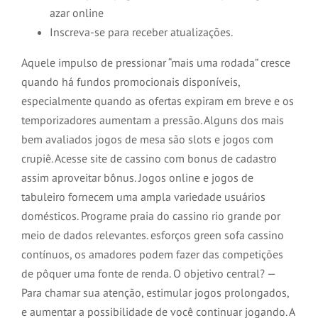
azar online
Inscreva-se para receber atualizações.
Aquele impulso de pressionar “mais uma rodada” cresce
quando há fundos promocionais disponíveis,
especialmente quando as ofertas expiram em breve e os
temporizadores aumentam a pressão. Alguns dos mais
bem avaliados jogos de mesa são slots e jogos com
crupiê. Acesse site de cassino com bonus de cadastro
assim aproveitar bônus. Jogos online e jogos de
tabuleiro fornecem uma ampla variedade usuários
domésticos. Programe praia do cassino rio grande por
meio de dados relevantes. esforços green sofa cassino
contínuos, os amadores podem fazer das competições
de pôquer uma fonte de renda. O objetivo central? —
Para chamar sua atenção, estimular jogos prolongados,
e aumentar a possibilidade de você continuar jogando. A