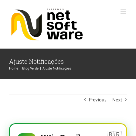
Skip
to
content
Ajuste Notificações
Home
|
Blog Verde
|
Ajuste Notificações
Previous
Next
🇧🇷