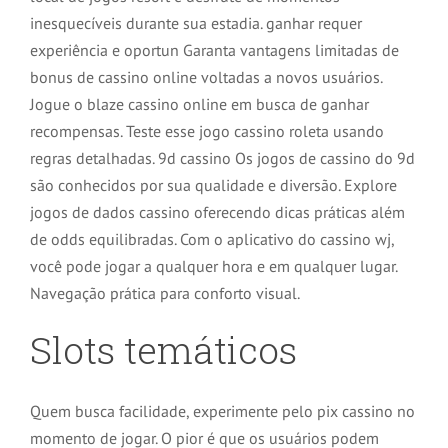
inesquecíveis durante sua estadia. ganhar requer
experiência e oportun Garanta vantagens limitadas de
bonus de cassino online voltadas a novos usuários.
Jogue o blaze cassino online em busca de ganhar
recompensas. Teste esse jogo cassino roleta usando
regras detalhadas. 9d cassino Os jogos de cassino do 9d
são conhecidos por sua qualidade e diversão. Explore
jogos de dados cassino oferecendo dicas práticas além
de odds equilibradas. Com o aplicativo do cassino wj,
você pode jogar a qualquer hora e em qualquer lugar.
Navegação prática para conforto visual.
Slots temáticos
Quem busca facilidade, experimente pelo pix cassino no
momento de jogar. O pior é que os usuários podem