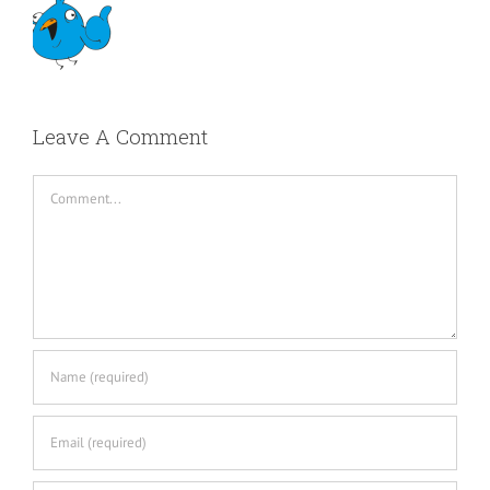
Leave A Comment
Comment