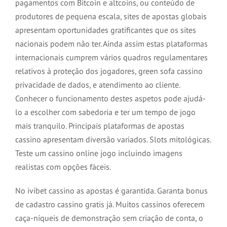
pagamentos com Bitcoin e altcoins, ou conteúdo de
produtores de pequena escala, sites de apostas globais
apresentam oportunidades gratificantes que os sites
nacionais podem não ter. Ainda assim estas plataformas
internacionais cumprem vários quadros regulamentares
relativos à proteção dos jogadores, green sofa cassino
privacidade de dados, e atendimento ao cliente.
Conhecer o funcionamento destes aspetos pode ajudá-
lo a escolher com sabedoria e ter um tempo de jogo
mais tranquilo. Principais plataformas de apostas
cassino apresentam diversão variados. Slots mitológicas.
Teste um cassino online jogo incluindo imagens
realistas com opções fáceis.
No ivibet cassino as apostas é garantida. Garanta bonus
de cadastro cassino gratis já. Muitos cassinos oferecem
caça-níqueis de demonstração sem criação de conta, o