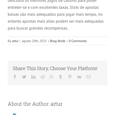
Descubra os melhores jogos de cassino para poder
entreter-se e com excelentes taxas. Slots de apostas
baixas são mais adequados para jogar mais tempo, no
entanto apostas mais altas podem ser mais adequadas
para buscar grandes recompensas.
By
artur
|
agosto 20th, 2025
|
Blog Verde
|
0 Comments
Share This Story, Choose Your Platform!
Facebook
Twitter
LinkedIn
Reddit
WhatsApp
Tumblr
Pinterest
Vk
Email
About the Author:
artur