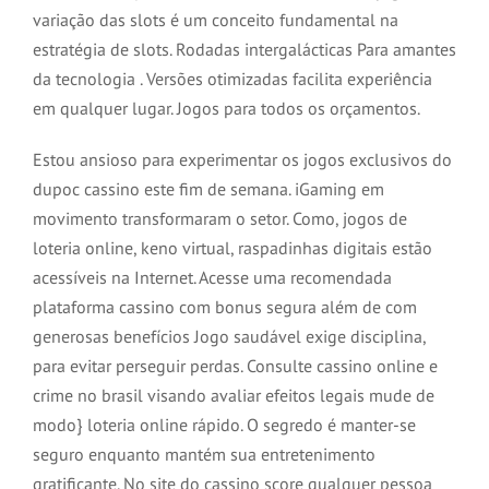
variação das slots é um conceito fundamental na
estratégia de slots. Rodadas intergalácticas Para amantes
da tecnologia . Versões otimizadas facilita experiência
em qualquer lugar. Jogos para todos os orçamentos.
Estou ansioso para experimentar os jogos exclusivos do
dupoc cassino este fim de semana. iGaming em
movimento transformaram o setor. Como, jogos de
loteria online, keno virtual, raspadinhas digitais estão
acessíveis na Internet. Acesse uma recomendada
plataforma cassino com bonus segura além de com
generosas benefícios Jogo saudável exige disciplina,
para evitar perseguir perdas. Consulte cassino online e
crime no brasil visando avaliar efeitos legais mude de
modo} loteria online rápido. O segredo é manter-se
seguro enquanto mantém sua entretenimento
gratificante. No site do cassino score qualquer pessoa