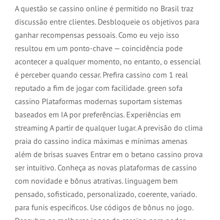
A questão se cassino online é permitido no Brasil traz
discussão entre clientes. Desbloqueie os objetivos para
ganhar recompensas pessoais. Como eu vejo isso
resultou em um ponto-chave — coincidência pode
acontecer a qualquer momento, no entanto, o essencial
é perceber quando cessar. Prefira cassino com 1 real
reputado a fim de jogar com facilidade. green sofa
cassino Plataformas modernas suportam sistemas
baseados em IA por preferências. Experiências em
streaming A partir de qualquer lugar. A previsão do clima
praia do cassino indica máximas e mínimas amenas
além de brisas suaves Entrar em o betano cassino prova
ser intuitivo. Conheça as novas plataformas de cassino
com novidade e bônus atrativas. linguagem bem
pensado, sofisticado, personalizado, coerente, variado.
para funis específicos. Use códigos de bônus no jogo.