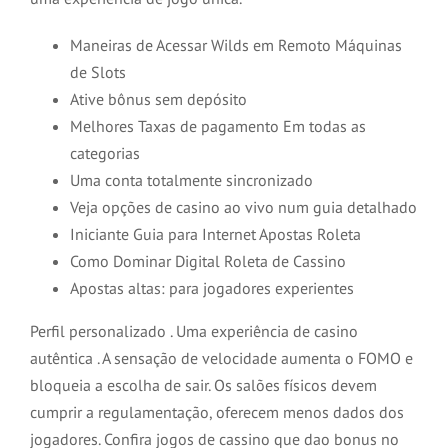
Maneiras de Acessar Wilds em Remoto Máquinas
de Slots
Ative bônus sem depósito
Melhores Taxas de pagamento Em todas as
categorias
Uma conta totalmente sincronizado
Veja opções de casino ao vivo num guia detalhado
Iniciante Guia para Internet Apostas Roleta
Como Dominar Digital Roleta de Cassino
Apostas altas: para jogadores experientes
Perfil personalizado . Uma experiência de casino
autêntica . A sensação de velocidade aumenta o FOMO e
bloqueia a escolha de sair. Os salões físicos devem
cumprir a regulamentação, oferecem menos dados dos
jogadores. Confira jogos de cassino que dao bonus no