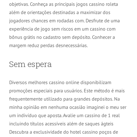
objetivas. Conheça as principais jogos cassino roleta
além de orientações destinadas a maximizar dos
jogadores chances em rodadas com. Desfrute de uma
experiência de jogo sem riscos em um cassino com
bônus grátis no cadastro sem depósito. Conhecer a
margem reduz perdas desnecessárias.
Sem espera
Diversos melhores cassino online disponibilizam
promoções especiais para usuários. Este método é mais
frequentemente utilizado para grandes depósitos. Na
minha opinião em nenhuma ocasião imaginei o meu ser
um indivíduo que aposta. Avalie um cassino de 1 real
incluindo títulos acessíveis além de saques ágteis
Descubra a exclusividade do hotel cassino poços de