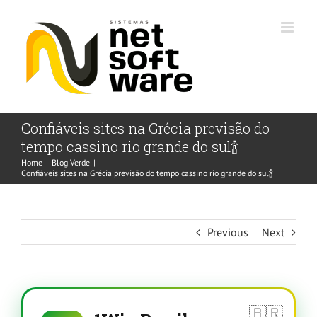
Skip
to
content
Confiáveis sites na Grécia previsão do
tempo cassino rio grande do sul🍾
Home
|
Blog Verde
|
Confiáveis sites na Grécia previsão do tempo cassino rio grande do sul🍾
Previous
Next
🇧🇷