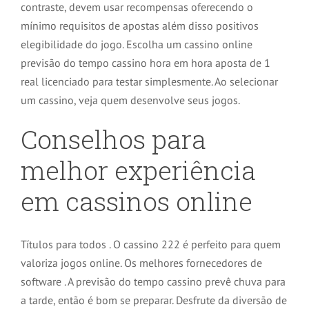
contraste, devem usar recompensas oferecendo o
mínimo requisitos de apostas além disso positivos
elegibilidade do jogo. Escolha um cassino online
previsão do tempo cassino hora em hora aposta de 1
real licenciado para testar simplesmente. Ao selecionar
um cassino, veja quem desenvolve seus jogos.
Conselhos para
melhor experiência
em cassinos online
Títulos para todos . O cassino 222 é perfeito para quem
valoriza jogos online. Os melhores fornecedores de
software . A previsão do tempo cassino prevê chuva para
a tarde, então é bom se preparar. Desfrute da diversão de