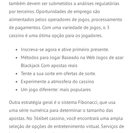
também devem ser submetidos a análises regulatórias
por terceiros. Oportunidades de emprego são
alimentados pelos operadores de jogos, processamento
de pagamentos. Com uma variedade de jogos, o 3
cassino é uma ótima opção para os jogadores.
Inscreva-se agora e ative primeiro presente.
Métodos para Jogar Baseado na Web Jogos de azar
Blackjack Com apostas reais
Tente a sua sorte em ofertas de sorte.
Experimente a atmosfera do cassino
Um jogo diferente: mais populares
Outra estratégia geral é o sistema Fibonacci, que usa
uma série numérica para determinar o tamanho das
apostas. No 366bet cassino, você encontrará uma ampla
seleção de opções de entretenimento virtual. Serviços de