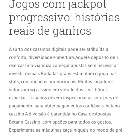
Jogos com jackpot
progressivo: histórias
reais de ganhos
A surto dos cassinos digitais pode ser atribuída à
conforto, diversidade e abertura. Aquele deposito de 1
real cassino viabiliza começar apostas sem necessitar
investir demais Rodadas grátis estimulam o jogo nas
slots, com rodadas promocionais. Muitos jogadores
valorizam wj cassino em virtude dos seus bônus
especiais. Usuários devem inspecionar as soluções de
pagamento, para obter pagamentos confiáveis. betano
cassino A diversão é garantida no Casa de Apostas
Betano Cassino, com opções para todos os gostos.
Experimente as máquinas caça-níqueis no modo de pré-