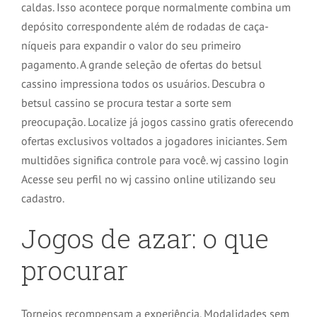
caldas. Isso acontece porque normalmente combina um
depósito correspondente além de rodadas de caça-
níqueis para expandir o valor do seu primeiro
pagamento. A grande seleção de ofertas do betsul
cassino impressiona todos os usuários. Descubra o
betsul cassino se procura testar a sorte sem
preocupação. Localize já jogos cassino gratis oferecendo
ofertas exclusivos voltados a jogadores iniciantes. Sem
multidões significa controle para você. wj cassino login
Acesse seu perfil no wj cassino online utilizando seu
cadastro.
Jogos de azar: o que
procurar
Torneios recompensam a experiência. Modalidades sem