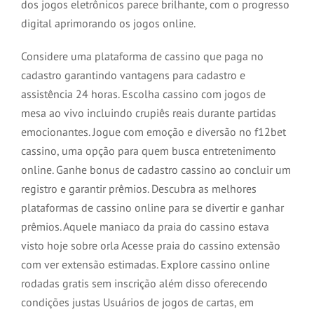
dos jogos eletrônicos parece brilhante, com o progresso
digital aprimorando os jogos online.
Considere uma plataforma de cassino que paga no
cadastro garantindo vantagens para cadastro e
assistência 24 horas. Escolha cassino com jogos de
mesa ao vivo incluindo crupiês reais durante partidas
emocionantes. Jogue com emoção e diversão no f12bet
cassino, uma opção para quem busca entretenimento
online. Ganhe bonus de cadastro cassino ao concluir um
registro e garantir prêmios. Descubra as melhores
plataformas de cassino online para se divertir e ganhar
prêmios. Aquele maniaco da praia do cassino estava
visto hoje sobre orla Acesse praia do cassino extensão
com ver extensão estimadas. Explore cassino online
rodadas gratis sem inscrição além disso oferecendo
condições justas Usuários de jogos de cartas, em