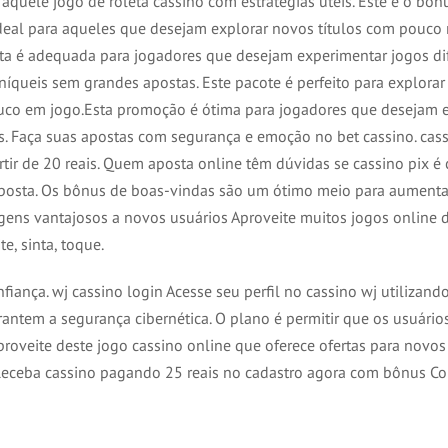
quele jogo de roleta cassino com estratégias úteis. Este é o bô
deal para aqueles que desejam explorar novos títulos com pouco 
rta é adequada para jogadores que desejam experimentar jogos d
íqueis sem grandes apostas. Este pacote é perfeito para explor
ouco em jogo.Esta promoção é ótima para jogadores que desejam e
 Faça suas apostas com segurança e emoção no bet cassino. cassi
artir de 20 reais. Quem aposta online têm dúvidas se cassino pix é
 aposta. Os bônus de boas-vindas são um ótimo meio para aumenta
gens vantajosos a novos usuários Aproveite muitos jogos online
e, sinta, toque.
fiança. wj cassino login Acesse seu perfil no cassino wj utilizando
ntem a segurança cibernética. O plano é permitir que os usuário
oveite deste jogo cassino online que oferece ofertas para novos j
 Receba cassino pagando 25 reais no cadastro agora com bônus Co