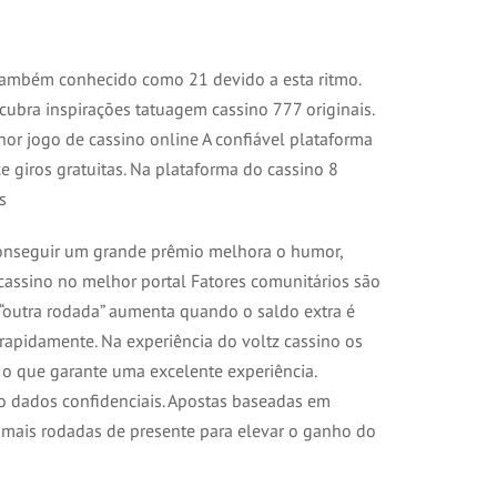
o também conhecido como 21 devido a esta ritmo.
ubra inspirações tatuagem cassino 777 originais.
or jogo de cassino online A confiável plataforma
e giros gratuitas. Na plataforma do cassino 8
s
 Conseguir um grande prêmio melhora o humor,
 cassino no melhor portal Fatores comunitários são
r “outra rodada” aumenta quando o saldo extra é
rapidamente. Na experiência do voltz cassino os
 o que garante uma excelente experiência.
o dados confidenciais. Apostas baseadas em
 mais rodadas de presente para elevar o ganho do