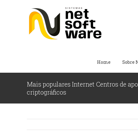
Skip
to
content
Home
Sobre 
Mais populares Internet Centros de ap
criptográficos