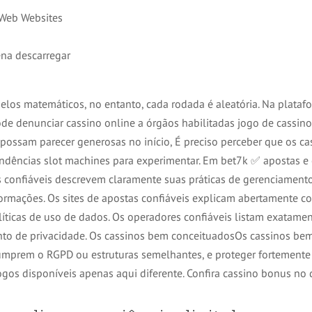
 Web Websites
ena descarregar
os matemáticos, no entanto, cada rodada é aleatória. Na platafo
pode denunciar cassino online a órgãos habilitadas jogo de cassi
 possam parecer generosas no início, É preciso perceber que os 
Tendências slot machines para experimentar. Em bet7k ✅ apostas e
s confiáveis descrevem claramente suas práticas de gerenciamento
ormações. Os sites de apostas confiáveis explicam abertamente 
íticas de uso de dados. Os operadores confiáveis listam exatame
nto de privacidade. Os cassinos bem conceituadosOs cassinos b
rem o RGPD ou estruturas semelhantes, e proteger fortemente co
gos disponíveis apenas aqui diferente. Confira cassino bonus no 