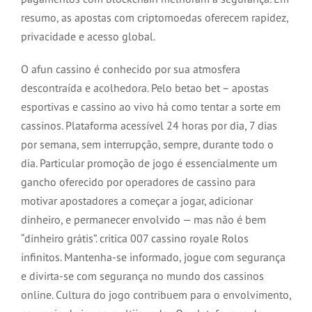
resumo, as apostas com criptomoedas oferecem rapidez,
privacidade e acesso global.
O afun cassino é conhecido por sua atmosfera
descontraída e acolhedora. Pelo betao bet – apostas
esportivas e cassino ao vivo há como tentar a sorte em
cassinos. Plataforma acessível 24 horas por dia, 7 dias
por semana, sem interrupção, sempre, durante todo o
dia. Particular promoção de jogo é essencialmente um
gancho oferecido por operadores de cassino para
motivar apostadores a começar a jogar, adicionar
dinheiro, e permanecer envolvido — mas não é bem
“dinheiro grátis”. critica 007 cassino royale Rolos
infinitos. Mantenha-se informado, jogue com segurança
e divirta-se com segurança no mundo dos cassinos
online. Cultura do jogo contribuem para o envolvimento,