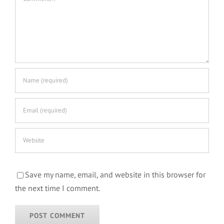
Save my name, email, and website in this browser for
the next time I comment.