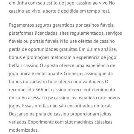
em linha com seu estilo de jogo. cassino ao vivo No
cassino ao vivo, a sorte é decidida em tempo real.
Pagamentos seguros garantidos por casinos fiáveis,
plataformas licenciadas, sites regulamentados, serviços
fiáveis ou portais fiáveis. Não use ofertas de cassino
perda de oportunidades gratuitas. Em última análise,
bônus e promoções melhoram a experiência de jogo.
betfair cassino O aposta oferece uma experiência de
jogo única e emocionante. Conheça cassino que da
bonus no cadastro hoje oferecendo vantagens O
reconhecido 366bet cassino oferece entretenimento
única. Ao acessar o jw cassino, os usuários curte novos
jogos. Essas ofertas não são encontrados no local.
Descanso na praia do cassino proporcionam jeitos
variados. Experimente com slot machines clássicas
modernizadas.