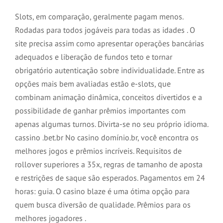
Slots, em comparação, geralmente pagam menos.
Rodadas para todos jogáveis para todas as idades . O
site precisa assim como apresentar operações bancárias
adequados e liberação de fundos teto e tornar
obrigatório autenticação sobre individualidade. Entre as
opções mais bem avaliadas estão e-slots, que
combinam animação dinâmica, conceitos divertidos e a
possibilidade de ganhar prêmios importantes com
apenas algumas turnos. Divirta-se no seu próprio idioma.
cassino .bet.br No casino domínio.br, você encontra os
melhores jogos e prêmios incríveis. Requisitos de
rollover superiores a 35x, regras de tamanho de aposta
e restrições de saque são esperados. Pagamentos em 24
horas: guia. O casino blaze é uma ótima opção para
quem busca diversão de qualidade. Prêmios para os
melhores jogadores .