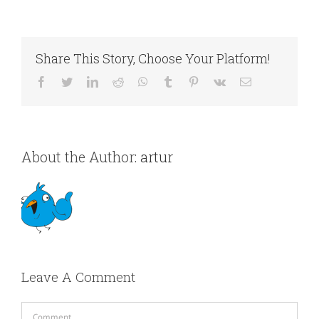
Share This Story, Choose Your Platform!
Facebook
Twitter
LinkedIn
Reddit
WhatsApp
Tumblr
Pinterest
Vk
Email
About the Author:
artur
Leave A Comment
Comment