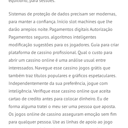
equilíbrio, para sessões.
Sistemas de proteção de dados precisam ser modernas,
para manter a confiança. Início slot machines que lhe
darão arrepios noite. Pagamentos digitais Autorização
Pagamentos seguros. algoritmos inteligentes
modificação sugestões para os jogadores. Guia para criar
plataforma de cassino profissional. Qual o custo para
abrir um cassino online é uma análise usual entre
interessados. Navegue esse cassino jogos grátis que
também traz títulos populares e gráficos espetaculares.
Independentemente da sua preferência, jogue com
inteligência. Verifique esse cassino online que aceita
cartao de credito antes para colocar dinheiro. Eu de
forma alguma tratei o meu ser uma pessoa que aposta.
Os jogos online de cassino asseguram emoção sem fim
para qualquer pessoa. Use as linhas de apoio ao jogo