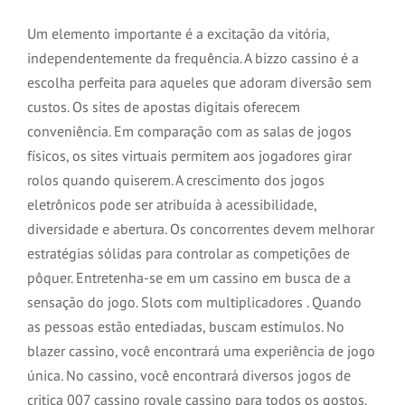
Um elemento importante é a excitação da vitória,
independentemente da frequência. A bizzo cassino é a
escolha perfeita para aqueles que adoram diversão sem
custos. Os sites de apostas digitais oferecem
conveniência. Em comparação com as salas de jogos
físicos, os sites virtuais permitem aos jogadores girar
rolos quando quiserem. A crescimento dos jogos
eletrônicos pode ser atribuída à acessibilidade,
diversidade e abertura. Os concorrentes devem melhorar
estratégias sólidas para controlar as competições de
pôquer. Entretenha-se em um cassino em busca de a
sensação do jogo. Slots com multiplicadores . Quando
as pessoas estão entediadas, buscam estímulos. No
blazer cassino, você encontrará uma experiência de jogo
única. No cassino, você encontrará diversos jogos de
critica 007 cassino royale cassino para todos os gostos.