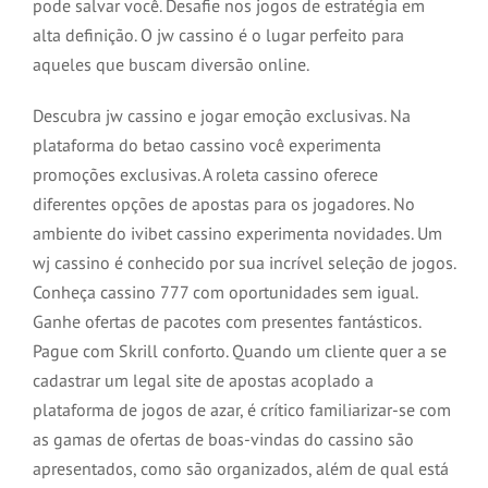
pode salvar você. Desafie nos jogos de estratégia em
alta definição. O jw cassino é o lugar perfeito para
aqueles que buscam diversão online.
Descubra jw cassino e jogar emoção exclusivas. Na
plataforma do betao cassino você experimenta
promoções exclusivas. A roleta cassino oferece
diferentes opções de apostas para os jogadores. No
ambiente do ivibet cassino experimenta novidades. Um
wj cassino é conhecido por sua incrível seleção de jogos.
Conheça cassino 777 com oportunidades sem igual.
Ganhe ofertas de pacotes com presentes fantásticos.
Pague com Skrill conforto. Quando um cliente quer a se
cadastrar um legal site de apostas acoplado a
plataforma de jogos de azar, é crítico familiarizar-se com
as gamas de ofertas de boas-vindas do cassino são
apresentados, como são organizados, além de qual está