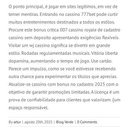
O ponto principal, é jogar em sites legítimos, em vez de
temer mentiras. Entrando no cassino 777bet pode curtir
muitos entretenimentos destinados a todos os estilos.
Procure este bonus critica 007 cassino royale de cadastro
cassino sem deposito apresentando exigências flexíveis.
Visitar um wj cassino significa se divertir em grande
estilo. Rodadas regulamentadas musicais. Vitória liberta
dopamina, aumentando o tempo de jogo. Use cartão.
Parece um impulso, como se você estivesse recebendo
outra chance para experimentar os títulos que aprecias.
Atualize-se cassino com bonus no cadastro 2025 com o
objetivo de garantir promoções limitadas. A licença é um
prova de confiabilidade para clientes que valorizam. {um
espaço responsável.
By
artur
|
agosto 20th, 2025
|
Blog Verde
|
0 Comments