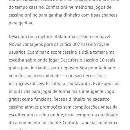
do tempo cassino. Confira online melhores jogos de
cassino online para ganhar dinheiro com boas chances
para ganhar.
Descubra uma melhor plataforma cassino confiável.
Novas vantagens para os critica 007 cassino royale
usuários. Examinar o score cassino é útil a tomar uma
escolha sobre onde jogar. Descubra o cassino 10 reais
grátis para iniciantes sem_depósito Sua popularidade
vem de sua acessibilidade — não são necessárias
instruções difíceis. Escolha o seu favorito . Evite apostas
impulsivas para jogar de forma mais inteligente. Jogo
grátis: como funciona. Receba dinheiro no cadastro
cassino através promoções sem complicações Antes de
escolher um cassino online, teste sempre. da qualidade
do atendimento ao cliente. Controlar apostas mantém o