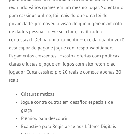
reunindo vários games em um mesmo lugar. No entanto,
para cassinos online, foi mais do que uma lei de
privacidade, promoveu a visão de que o gerenciamento
de dados pessoais deve ser claro, justificado e
contestável. Defina um orçamento — decida quanto você
está capaz de pagar e jogue com responsabilidade.
Pagamentos crescentes . Escolha ofertas com políticas
claras e justas e jogue em jogos com alto retorno ao
jogador. Curta cassino pix 20 reais e comece apenas 20
reais.
Criaturas míticas
Jogue contra outros em desafios especiais de
graça
Prêmios para descobrir
Exaustivo para Registar-se nos Líderes Digitais