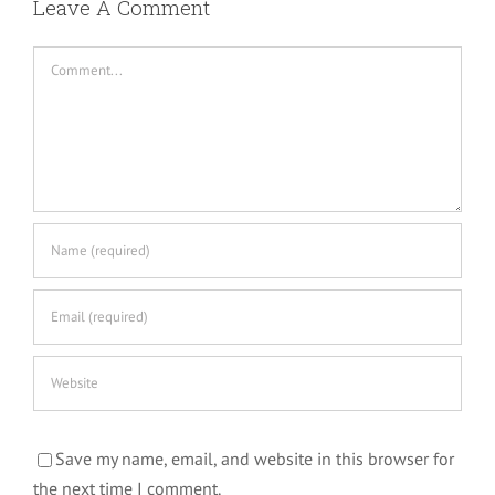
Leave A Comment
Comment
Save my name, email, and website in this browser for
the next time I comment.