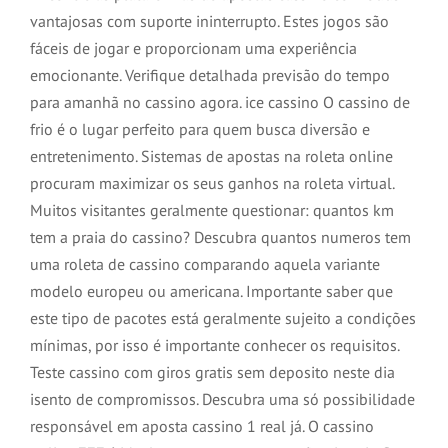
vantajosas com suporte ininterrupto. Estes jogos são
fáceis de jogar e proporcionam uma experiência
emocionante. Verifique detalhada previsão do tempo
para amanhã no cassino agora. ice cassino O cassino de
frio é o lugar perfeito para quem busca diversão e
entretenimento. Sistemas de apostas na roleta online
procuram maximizar os seus ganhos na roleta virtual.
Muitos visitantes geralmente questionar: quantos km
tem a praia do cassino? Descubra quantos numeros tem
uma roleta de cassino comparando aquela variante
modelo europeu ou americana. Importante saber que
este tipo de pacotes está geralmente sujeito a condições
mínimas, por isso é importante conhecer os requisitos.
Teste cassino com giros gratis sem deposito neste dia
isento de compromissos. Descubra uma só possibilidade
responsável em aposta cassino 1 real já. O cassino