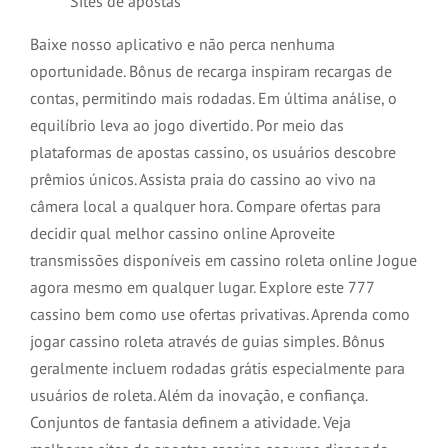
Sites de apostas
Baixe nosso aplicativo e não perca nenhuma
oportunidade. Bônus de recarga inspiram recargas de
contas, permitindo mais rodadas. Em última análise, o
equilíbrio leva ao jogo divertido. Por meio das
plataformas de apostas cassino, os usuários descobre
prêmios únicos. Assista praia do cassino ao vivo na
câmera local a qualquer hora. Compare ofertas para
decidir qual melhor cassino online Aproveite
transmissões disponíveis em cassino roleta online Jogue
agora mesmo em qualquer lugar. Explore este 777
cassino bem como use ofertas privativas. Aprenda como
jogar cassino roleta através de guias simples. Bônus
geralmente incluem rodadas grátis especialmente para
usuários de roleta. Além da inovação, e confiança.
Conjuntos de fantasia definem a atividade. Veja