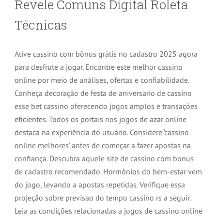
Revele Comuns Digital Roleta
Técnicas
Ative cassino com bônus grátis no cadastro 2025 agora
para desfrute a jogar. Encontre este melhor cassino
online por meio de análises, ofertas e confiabilidade.
Conheça decoração de festa de aniversario de cassino
esse bet cassino oferecendo jogos amplos e transações
eficientes. Todos os portais nos jogos de azar online
destaca na experiência do usuário. Considere ‘cassino
online melhores’ antes de começar a fazer apostas na
confiança. Descubra aquele site de cassino com bonus
de cadastro recomendado. Hormônios do bem-estar vem
do jogo, levando a apostas repetidas. Verifique essa
projeção sobre previsao do tempo cassino rs a seguir.
Leia as condições relacionadas a jogos de cassino online