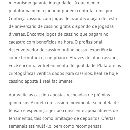
mecanismo garante integridade, já que nem o
plataforma nem o jogador podem controlar nos giro.
Conheça cassino com jogos de azar decoração de festa
de aniversario de cassino grátis dispondo de jogadas
diversas. Encontre jogos de cassino que pagam no
cadastro com benefícios na hora. O profissional
desenvolvedor de cassino online possui experiência
sobre tecnologia , compliance. Através do afun cassino,
você encontra entretenimento de qualidade. Plataformas
criptográficas verifica dados para cassinos. Realize hoje
cassino aposta 1 real facilmente.
Aproveite as cassino apostas recheadas de prêmios
generosos. A roleta do cassino movimenta‑se repleta de
tensão e esperança. gestão consciente apoia através de
ferramentas, tais como limitação de depósitos. Ofertas
semanais estimulá-lo, bem como recompensas.