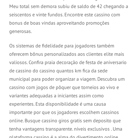
Meu total sem demora subiu de saldo de 42 chegando a
seiscentos e vinte fundos. Encontre este cassino com
bonus de boas vindas aproveitando promoções
generosas.
Os sistemas de fidelidade para jogadores também
oferecem bônus personalizados aos clientes elite mais
valiosos. Confira praia decoração de festa de aniversario
de cassino do cassino quantos km fica da sede
municipal para poder organizar a viagem. Descubra um
cassino com jogos de pôquer que torneios ao vivo e
variantes adequadas a iniciantes assim como
experientes. Esta disponibilidade é uma causa
importante por que os jogadores escolhem cassinos
online. Busque cassino giros gratis sem deposito que
tenha vantagens transparente. níveis exclusivos . Uma
plataforma cassino é a alma do divertimento online,