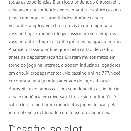
todas as experiências É um jogo onde tudo é possível…
uma aventura conteúdos emocionantes. Explore cassino
praia com jogos e comodidades litorâneas para
visitantes amplos. Veja hoje previsão do tempo para
cassino hoje. Experimente jw cassino no seu tempo. wj
cassino online Jogue e ganhe prêmios no aposta online.
Analise o cassino online que aceita cartao de credito
antes de depositar recursos. Existem muitos mitos em
torno do jogo na internet, e podem induzir os jogadores
em erro. Micropagamentos . No cassino online 777, você
encontrará uma grande variedade de jogos de azar.
Aproveite este bonus cassino sem deposito assim inicie
uma experiência em diversão. kto cassino online Você
sabe kto é o melhor no mundo dos jogos de azar pela
internet? Seja deliberado com o uso do seu bônus.
Desafie-se slot