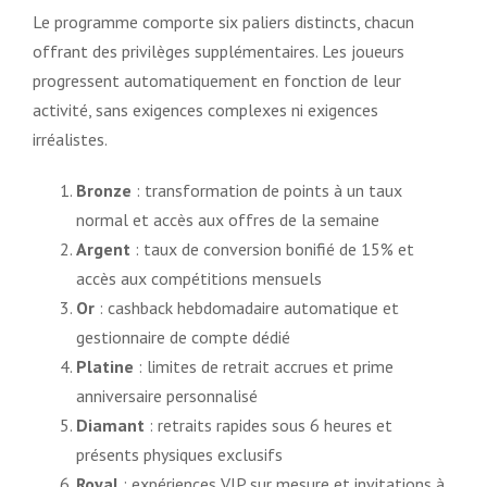
Le programme comporte six paliers distincts, chacun
offrant des privilèges supplémentaires. Les joueurs
progressent automatiquement en fonction de leur
activité, sans exigences complexes ni exigences
irréalistes.
Bronze
: transformation de points à un taux
normal et accès aux offres de la semaine
Argent
: taux de conversion bonifié de 15% et
accès aux compétitions mensuels
Or
: cashback hebdomadaire automatique et
gestionnaire de compte dédié
Platine
: limites de retrait accrues et prime
anniversaire personnalisé
Diamant
: retraits rapides sous 6 heures et
présents physiques exclusifs
Royal
: expériences VIP sur mesure et invitations à