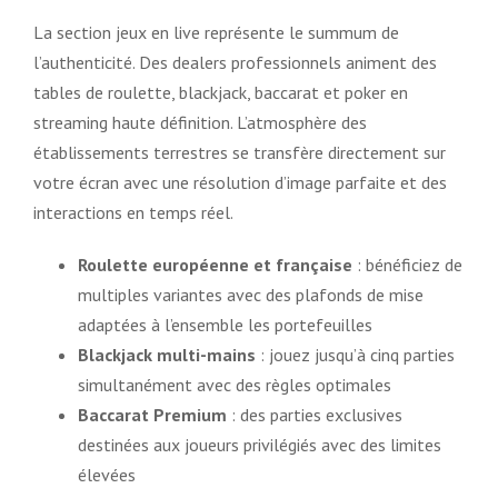
La section jeux en live représente le summum de
l’authenticité. Des dealers professionnels animent des
tables de roulette, blackjack, baccarat et poker en
streaming haute définition. L’atmosphère des
établissements terrestres se transfère directement sur
votre écran avec une résolution d’image parfaite et des
interactions en temps réel.
Roulette européenne et française
: bénéficiez de
multiples variantes avec des plafonds de mise
adaptées à l’ensemble les portefeuilles
Blackjack multi-mains
: jouez jusqu’à cinq parties
simultanément avec des règles optimales
Baccarat Premium
: des parties exclusives
destinées aux joueurs privilégiés avec des limites
élevées