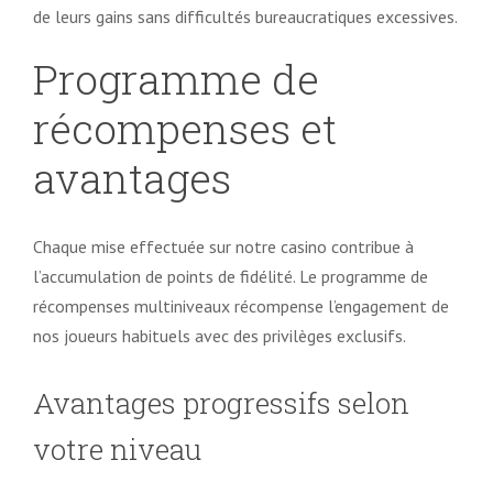
de leurs gains sans difficultés bureaucratiques excessives.
Programme de
récompenses et
avantages
Chaque mise effectuée sur notre casino contribue à
l’accumulation de points de fidélité. Le programme de
récompenses multiniveaux récompense l’engagement de
nos joueurs habituels avec des privilèges exclusifs.
Avantages progressifs selon
votre niveau