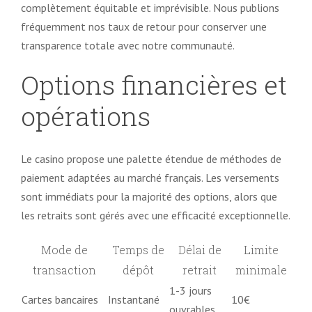
complètement équitable et imprévisible. Nous publions
fréquemment nos taux de retour pour conserver une
transparence totale avec notre communauté.
Options financières et
opérations
Le casino propose une palette étendue de méthodes de
paiement adaptées au marché français. Les versements
sont immédiats pour la majorité des options, alors que
les retraits sont gérés avec une efficacité exceptionnelle.
Mode de
Temps de
Délai de
Limite
transaction
dépôt
retrait
minimale
1-3 jours
Cartes bancaires
Instantané
10€
ouvrables