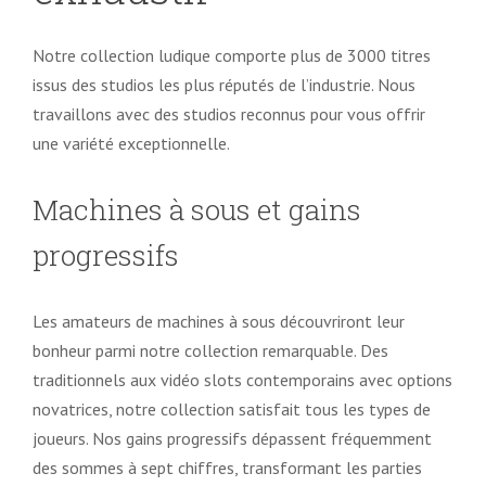
Notre collection ludique comporte plus de 3000 titres
issus des studios les plus réputés de l’industrie. Nous
travaillons avec des studios reconnus pour vous offrir
une variété exceptionnelle.
Machines à sous et gains
progressifs
Les amateurs de machines à sous découvriront leur
bonheur parmi notre collection remarquable. Des
traditionnels aux vidéo slots contemporains avec options
novatrices, notre collection satisfait tous les types de
joueurs. Nos gains progressifs dépassent fréquemment
des sommes à sept chiffres, transformant les parties