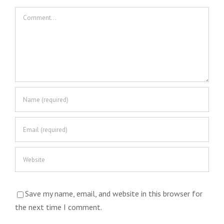
Comment
Save my name, email, and website in this browser for
the next time I comment.