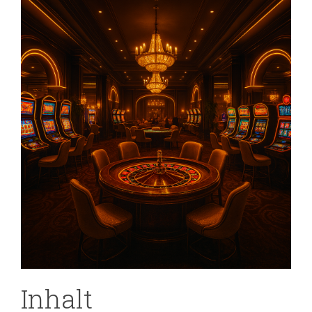
Inhalt