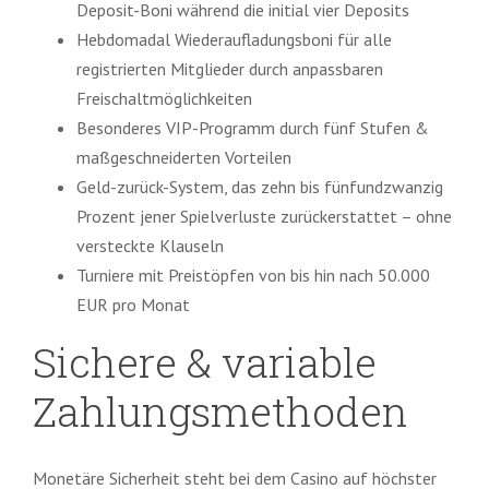
Deposit-Boni während die initial vier Deposits
Hebdomadal Wiederaufladungsboni für alle
registrierten Mitglieder durch anpassbaren
Freischaltmöglichkeiten
Besonderes VIP-Programm durch fünf Stufen &
maßgeschneiderten Vorteilen
Geld-zurück-System, das zehn bis fünfundzwanzig
Prozent jener Spielverluste zurückerstattet – ohne
versteckte Klauseln
Turniere mit Preistöpfen von bis hin nach 50.000
EUR pro Monat
Sichere & variable
Zahlungsmethoden
Monetäre Sicherheit steht bei dem Casino auf höchster