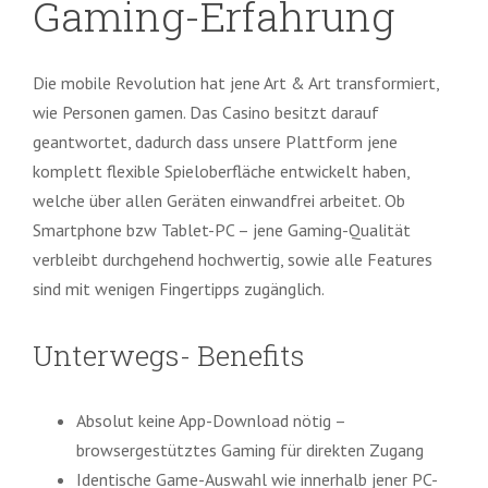
Gaming-Erfahrung
Die mobile Revolution hat jene Art & Art transformiert,
wie Personen gamen. Das Casino besitzt darauf
geantwortet, dadurch dass unsere Plattform jene
komplett flexible Spieloberfläche entwickelt haben,
welche über allen Geräten einwandfrei arbeitet. Ob
Smartphone bzw Tablet-PC – jene Gaming-Qualität
verbleibt durchgehend hochwertig, sowie alle Features
sind mit wenigen Fingertipps zugänglich.
Unterwegs- Benefits
Absolut keine App-Download nötig –
browsergestütztes Gaming für direkten Zugang
Identische Game-Auswahl wie innerhalb jener PC-