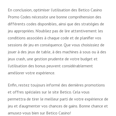
En conclusion, optimiser l’utilisation des Betico Casino
Promo Codes nécessite une bonne compréhension des
différents codes disponibles, ainsi que des stratégies de
jeu appropriées. N’oubliez pas de lire attentivement les
conditions associées à chaque code et de planifier vos
sessions de jeu en conséquence. Que vous choisissiez de
jouer à des jeux de table, à des machines à sous ou à des
jeux crash, une gestion prudente de votre budget et
l’utilisation des bonus peuvent considérablement
améliorer votre expérience.
Enfin, restez toujours informé des dernières promotions
et offres spéciales sur le site Betico. Cela vous
permettra de tirer le meilleur parti de votre expérience de
jeu et d’augmenter vos chances de gains. Bonne chance et
amusez-vous bien sur Betico Casino!