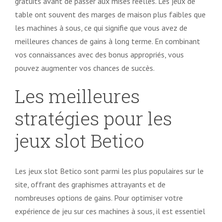
gratuits avant de passer aux mises réelles. Les jeux de
table ont souvent des marges de maison plus faibles que
les machines à sous, ce qui signifie que vous avez de
meilleures chances de gains à long terme. En combinant
vos connaissances avec des bonus appropriés, vous
pouvez augmenter vos chances de succès.
Les meilleures
stratégies pour les
jeux slot Betico
Les jeux slot Betico sont parmi les plus populaires sur le
site, offrant des graphismes attrayants et de
nombreuses options de gains. Pour optimiser votre
expérience de jeu sur ces machines à sous, il est essentiel