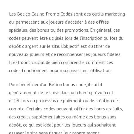
Les Betico Casino Promo Codes sont des outils marketing
qui permettent aux joueurs d’accéder à des offres
spéciales, des bonus ou des promotions. En général, ces
codes peuvent être utilisés lors de l’inscription ou lors du
dépôt d’argent sur le site. L’objectif est d’attirer de
nouveaux joueurs et de récompenser les joueurs fidèles.
Il est donc crucial de bien comprendre comment ces
codes fonctionnent pour maximiser leur utilisation.
Pour bénéficier d’un Betico bonus code, il suffit
généralement de le saisir dans un champ prévu à cet
effet lors du processus de paiement ou de création de
compte. Certains codes peuvent offrir des tours gratuits,
des crédits supplémentaires ou même des bonus sans
dépôt, ce qui est idéal pour les joueurs qui souhaitent
essayer le site sans risquer leur propre argent.