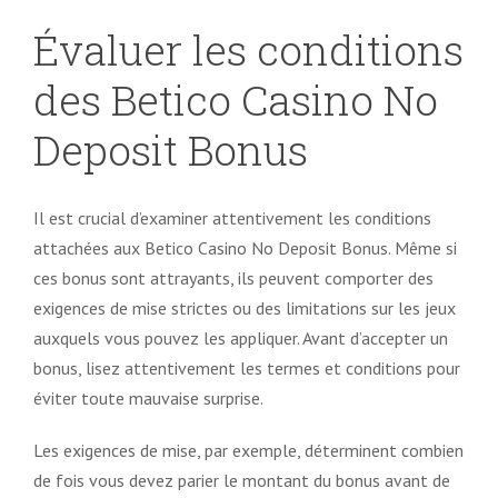
Évaluer les conditions
des Betico Casino No
Deposit Bonus
Il est crucial d’examiner attentivement les conditions
attachées aux Betico Casino No Deposit Bonus. Même si
ces bonus sont attrayants, ils peuvent comporter des
exigences de mise strictes ou des limitations sur les jeux
auxquels vous pouvez les appliquer. Avant d’accepter un
bonus, lisez attentivement les termes et conditions pour
éviter toute mauvaise surprise.
Les exigences de mise, par exemple, déterminent combien
de fois vous devez parier le montant du bonus avant de