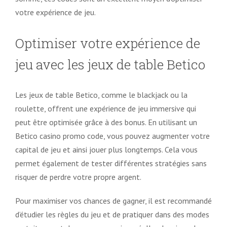
votre expérience de jeu.
Optimiser votre expérience de
jeu avec les jeux de table Betico
Les jeux de table Betico, comme le blackjack ou la
roulette, offrent une expérience de jeu immersive qui
peut être optimisée grâce à des bonus. En utilisant un
Betico casino promo code, vous pouvez augmenter votre
capital de jeu et ainsi jouer plus longtemps. Cela vous
permet également de tester différentes stratégies sans
risquer de perdre votre propre argent.
Pour maximiser vos chances de gagner, il est recommandé
d’étudier les règles du jeu et de pratiquer dans des modes