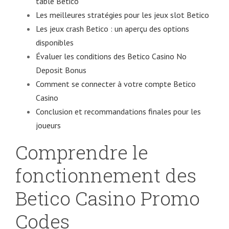
table Betico
Les meilleures stratégies pour les jeux slot Betico
Les jeux crash Betico : un aperçu des options
disponibles
Évaluer les conditions des Betico Casino No
Deposit Bonus
Comment se connecter à votre compte Betico
Casino
Conclusion et recommandations finales pour les
joueurs
Comprendre le
fonctionnement des
Betico Casino Promo
Codes