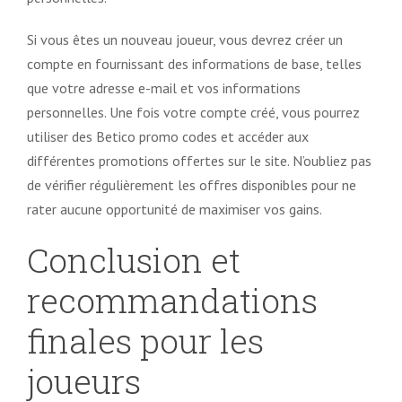
Si vous êtes un nouveau joueur, vous devrez créer un
compte en fournissant des informations de base, telles
que votre adresse e-mail et vos informations
personnelles. Une fois votre compte créé, vous pourrez
utiliser des Betico promo codes et accéder aux
différentes promotions offertes sur le site. N’oubliez pas
de vérifier régulièrement les offres disponibles pour ne
rater aucune opportunité de maximiser vos gains.
Conclusion et
recommandations
finales pour les
joueurs