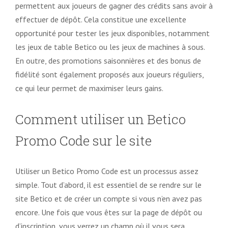
permettent aux joueurs de gagner des crédits sans avoir à
effectuer de dépôt. Cela constitue une excellente
opportunité pour tester les jeux disponibles, notamment
les jeux de table Betico ou les jeux de machines à sous.
En outre, des promotions saisonnières et des bonus de
fidélité sont également proposés aux joueurs réguliers,
ce qui leur permet de maximiser leurs gains.
Comment utiliser un Betico
Promo Code sur le site
Utiliser un Betico Promo Code est un processus assez
simple. Tout d’abord, il est essentiel de se rendre sur le
site Betico et de créer un compte si vous n’en avez pas
encore. Une fois que vous êtes sur la page de dépôt ou
d’inscription, vous verrez un champ où il vous sera