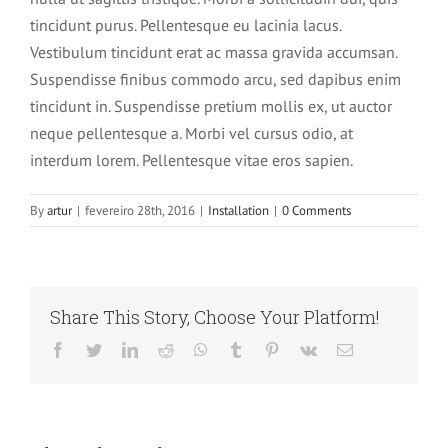
tincidunt purus. Pellentesque eu lacinia lacus.
Vestibulum tincidunt erat ac massa gravida accumsan.
Suspendisse finibus commodo arcu, sed dapibus enim
tincidunt in. Suspendisse pretium mollis ex, ut auctor
neque pellentesque a. Morbi vel cursus odio, at
interdum lorem. Pellentesque vitae eros sapien.
By
artur
|
fevereiro 28th, 2016
|
Installation
|
0 Comments
Share This Story, Choose Your Platform!
Facebook
Twitter
LinkedIn
Reddit
WhatsApp
Tumblr
Pinterest
Vk
Email