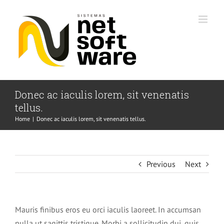
Skip
to
content
Donec ac iaculis lorem, sit venenatis
tellus.
Home
|
Donec ac iaculis lorem, sit venenatis tellus.
Previous
Next
Mauris finibus eros eu orci iaculis laoreet. In accumsan
nulla ut sagittis tristique. Morbi a sollicitudin dui, quis