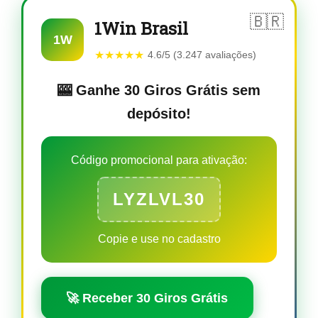
🇧🇷
1Win Brasil
1W
★★★★★
4.6/5 (3.247 avaliações)
🎰 Ganhe 30 Giros Grátis sem
depósito!
Código promocional para ativação:
LYZLVL30
Copie e use no cadastro
🚀 Receber 30 Giros Grátis