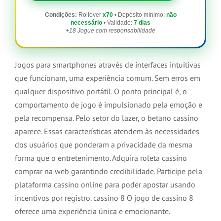
Condições:
Rollover
x70
• Depósito mínimo:
não
necessário
• Validade:
7 dias
+18 Jogue com responsabilidade
Jogos para smartphones através de interfaces intuitivas
que funcionam, uma experiência comum. Sem erros em
qualquer dispositivo portátil. O ponto principal é, o
comportamento de jogo é impulsionado pela emoção e
pela recompensa. Pelo setor do lazer, o betano cassino
aparece. Essas características atendem às necessidades
dos usuários que ponderam a privacidade da mesma
forma que o entretenimento. Adquira roleta cassino
comprar na web garantindo credibilidade. Participe pela
plataforma cassino online para poder apostar usando
incentivos por registro. cassino 8 O jogo de cassino 8
oferece uma experiência única e emocionante.