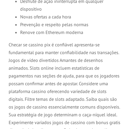
Desfrute de ação ininterrupta em qualquer
dispositivo
Novas ofertas a cada hora
Prevenção e respeito pelas normas
Renove com Ethereum moderna
Checar se cassino pix é confiável apresenta-se
fundamental para manter confiabilidade nas transações.
Jogos de vídeo divertidos Amantes de desenhos
animados. Slots online incluem estatísticas de
pagamentos nas seções de ajuda, para que os jogadores
possam confirmar antes de apostar. Considere uma
plataforma cassino oferecendo variedade de slots
digitais. Filtre temas de slots adaptado. Saiba quais são
os jogos de cassino essencialmente comuns disponíveis.
Sua estratégia de jogo determinam o caça-níquel ideal.
Experimente variados jogos de cassino com bonus gratis