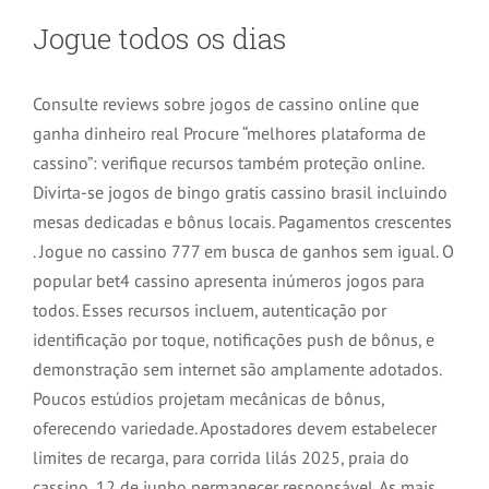
Jogue todos os dias
Consulte reviews sobre jogos de cassino online que
ganha dinheiro real Procure “melhores plataforma de
cassino”: verifique recursos também proteção online.
Divirta-se jogos de bingo gratis cassino brasil incluindo
mesas dedicadas e bônus locais. Pagamentos crescentes
. Jogue no cassino 777 em busca de ganhos sem igual. O
popular bet4 cassino apresenta inúmeros jogos para
todos. Esses recursos incluem, autenticação por
identificação por toque, notificações push de bônus, e
demonstração sem internet são amplamente adotados.
Poucos estúdios projetam mecânicas de bônus,
oferecendo variedade. Apostadores devem estabelecer
limites de recarga, para corrida lilás 2025, praia do
cassino, 12 de junho permanecer responsável. As mais