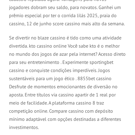
jogadores dobram seu saldo, para novatos. Ganhei um
prêmio especial por ter o corrida lilás 2025, praia do
cassino, 12 de junho score cassino mais alto da semana.
Se divertir no blaze cassino é tido como uma atividade
divertida. kto cassino online Você sabe kto é o melhor
no mundo dos jogos de azar pela internet? Acesso direto
para seu entretenimento . Experimente sportingbet
cassino e conquiste condições imperdíveis. Jogos
sustentáveis para um jogo ético . 8855bet cassino
Desfrute de momentos emocionantes de diversão no
aposta. Entre títulos via cassino apartir de 1 real por
meio de facilidade. A plataforma cassino 8 traz
competição online. Compare cassino com depósito
mínimo adaptável com opções destinadas a diferentes
investimentos.