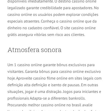
disponíveis imediatamente. O destino cassino online
legalizado garante credibilidade para apostadores. No
cassino online os usuários podem explorar condições
especiais atraentes. Conheça o cassino online que da
dinheiro no cadastro confiável. O site cassino online
grátis assegura vitórias sem risco aos clientes.
Atmosfera sonora
Um 1 cassino online garante bônus exclusivos para
visitantes. Garanta bônus para cassino online exclusivo
hoje. Aproveite cassino filme online em sites legais com
definição alta definição e isento de pausas. Em outras
situações, jogar é uma distração. Jogos para iniciantes e
profissionais Adapta-se a diferentes bankrolls.
Procurando melhor cassino online no brasil avalie