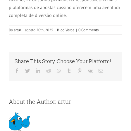
plataformas de apostas cassino oferecem uma aventura
completa de diversão online.
By
artur
|
agosto 20th, 2025
|
Blog Verde
|
0 Comments
Share This Story, Choose Your Platform!
Facebook
Twitter
LinkedIn
Reddit
WhatsApp
Tumblr
Pinterest
Vk
Email
About the Author:
artur