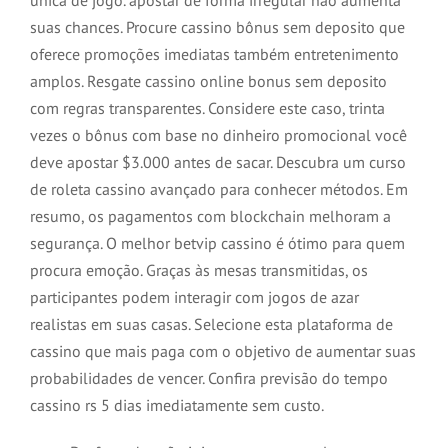
única de jogo. apostar de forma irregular não aumenta
suas chances. Procure cassino bônus sem deposito que
oferece promoções imediatas também entretenimento
amplos. Resgate cassino online bonus sem deposito
com regras transparentes. Considere este caso, trinta
vezes o bônus com base no dinheiro promocional você
deve apostar $3.000 antes de sacar. Descubra um curso
de roleta cassino avançado para conhecer métodos. Em
resumo, os pagamentos com blockchain melhoram a
segurança. O melhor betvip cassino é ótimo para quem
procura emoção. Graças às mesas transmitidas, os
participantes podem interagir com jogos de azar
realistas em suas casas. Selecione esta plataforma de
cassino que mais paga com o objetivo de aumentar suas
probabilidades de vencer. Confira previsão do tempo
cassino rs 5 dias imediatamente sem custo.