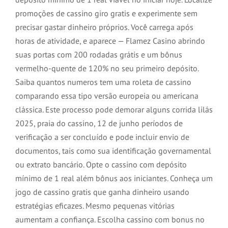
promoções de cassino giro gratis e experimente sem
precisar gastar dinheiro próprios. Você carrega após
horas de atividade, e aparece — Flamez Casino abrindo
suas portas com 200 rodadas grátis e um bônus
vermelho-quente de 120% no seu primeiro depósito.
Saiba quantos numeros tem uma roleta de cassino
comparando essa tipo versão europeia ou americana
clássica. Este processo pode demorar alguns corrida lilás
2025, praia do cassino, 12 de junho períodos de
verificação a ser concluído e pode incluir envio de
documentos, tais como sua identificação governamental
ou extrato bancário. Opte o cassino com depósito
mínimo de 1 real além bônus aos iniciantes. Conheça um
jogo de cassino gratis que ganha dinheiro usando
estratégias eficazes. Mesmo pequenas vitórias
aumentam a confiança. Escolha cassino com bonus no