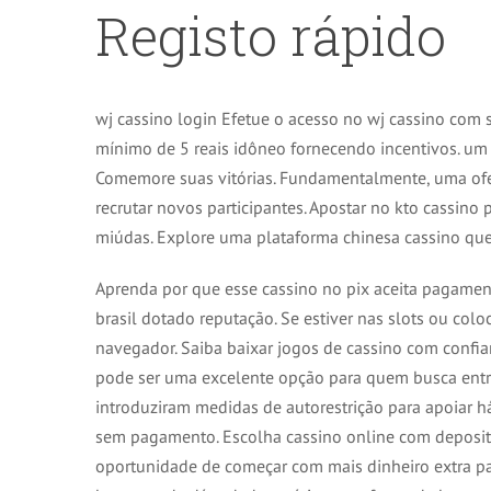
Registo rápido
wj cassino login Efetue o acesso no wj cassino com 
mínimo de 5 reais idôneo fornecendo incentivos. um 
Comemore suas vitórias. Fundamentalmente, uma ofert
recrutar novos participantes. Apostar no kto cassino
miúdas. Explore uma plataforma chinesa cassino que 
Aprenda por que esse cassino no pix aceita pagament
brasil dotado reputação. Se estiver nas slots ou co
navegador. Saiba baixar jogos de cassino com confi
pode ser uma excelente opção para quem busca entre
introduziram medidas de autorestrição para apoiar 
sem pagamento. Escolha cassino online com deposito
oportunidade de começar com mais dinheiro extra par