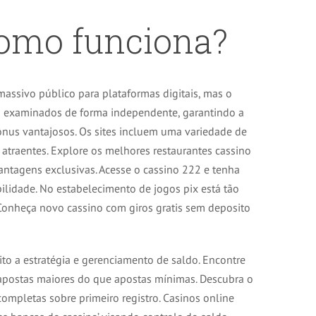
omo funciona?
massivo público para plataformas digitais, mas o
ão examinados de forma independente, garantindo a
bônus vantajosos. Os sites incluem uma variedade de
atraentes. Explore os melhores restaurantes cassino
antagens exclusivas. Acesse o cassino 222 e tenha
ilidade. No estabelecimento de jogos pix está tão
Conheça novo cassino com giros gratis sem deposito
to a estratégia e gerenciamento de saldo. Encontre
m apostas maiores do que apostas mínimas. Descubra o
completas sobre primeiro registro. Casinos online