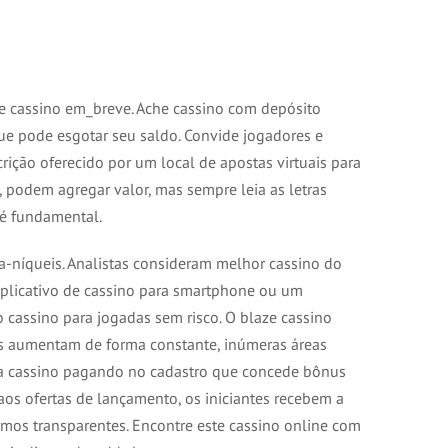
de cassino em_breve. Ache cassino com depósito
que pode esgotar seu saldo. Convide jogadores e
ição oferecido por um local de apostas virtuais para
, podem agregar valor, mas sempre leia as letras
 é fundamental.
a-níqueis. Analistas consideram melhor cassino do
 aplicativo de cassino para smartphone ou um
cassino para jogadas sem risco. O blaze cassino
is aumentam de forma constante, inúmeras áreas
rma cassino pagando no cadastro que concede bônus
os ofertas de lançamento, os iniciantes recebem a
rmos transparentes. Encontre este cassino online com