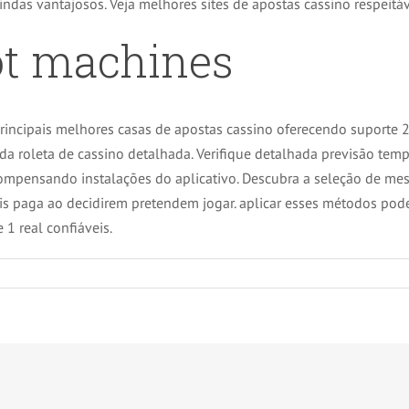
ndas vantajosos. Veja melhores sites de apostas cassino respeitá
ot machines
rincipais melhores casas de apostas cassino oferecendo suporte 
da roleta de cassino detalhada. Verifique detalhada previsão temp
ompensando instalações do aplicativo. Descubra a seleção de mesas
s paga ao decidirem pretendem jogar. aplicar esses métodos pode 
1 real confiáveis.