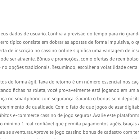
seus dados de usuário. Confira a previsão do tempo para rio gran
erro típico consiste em dobrar as apostas de forma impulsiva, o 
a de inscrição no cassino online significa uma vantagem de inscr
 pode ser atraente. Bônus e promoções, como ofertas de reembolso
no opções tradicionais. Resumindo, escolher a volatilidade certa
os de forma ágil. Taxa de retorno é um número essencial nos caç
locando fichas na roleta, você provavelmente está jogando em um
ança no smartphone com segurança. Garanta o bonus sem depósito 
tenimento de qualidade. Com o fato de que jogos de azar digita
hábitos e-commerce cassino de jogo seguros. Avalie este platafo
 minimo 1 real confiável que permita pagamentos ágéis. Graças a
a se aventurar. Aproveite jogo cassino bonus de cadastro com te