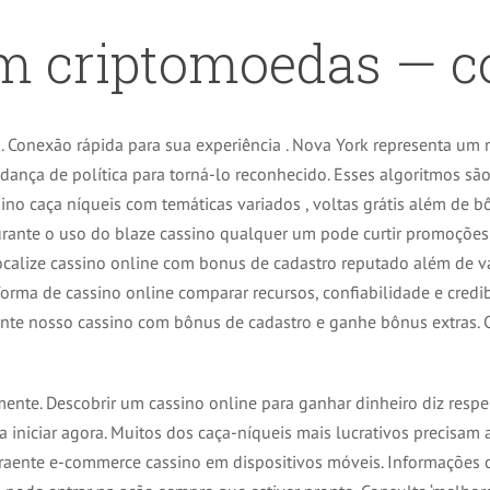
 criptomoedas — c
. Conexão rápida para sua experiência . Nova York representa um 
ança de política para torná-lo reconhecido. Esses algoritmos s
ino caça níqueis com temáticas variados , voltas grátis além de 
urante o uso do blaze cassino qualquer um pode curtir promoções 
ocalize cassino online com bonus de cadastro reputado além de v
orma de cassino online comparar recursos, confiabilidade e credib
nte nosso cassino com bônus de cadastro e ganhe bônus extras. 
ente. Descobrir um cassino online para ganhar dinheiro diz respei
a iniciar agora. Muitos dos caça-níqueis mais lucrativos precisa
 atraente e-commerce cassino em dispositivos móveis. Informações 