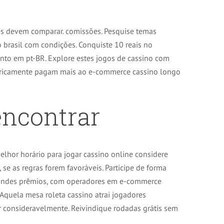
res devem comparar. comissões. Pesquise temas
 brasil com condições. Conquiste 10 reais no
ento em pt-BR. Explore estes jogos de cassino com
teoricamente pagam mais ao e-commerce cassino longo
encontrar
lhor horário para jogar cassino online considere
 as regras forem favoráveis. Participe de forma
grandes prêmios, com operadores em e-commerce
Aquela mesa roleta cassino atrai jogadores
ir consideravelmente. Reivindique rodadas grátis sem