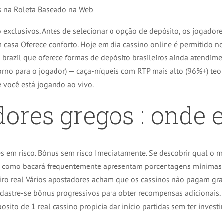
s na Roleta Baseado na Web
 exclusivos. Antes de selecionar o opção de depósito, os jogado
casa Oferece conforto. Hoje em dia cassino online é permitido no
 brazil que oferece formas de depósito brasileiros ainda atendim
etorno para o jogador) — caça-níqueis com RTP mais alto (96%+) 
 você está jogando ao vivo.
dores gregos : onde 
 em risco. Bônus sem risco Imediatamente. Se descobrir qual o me
 como bacará frequentemente apresentam porcentagens mínimas, se
eiro real Vários apostadores acham que os cassinos não pagam 
astre-se bônus progressivos para obter recompensas adicionais. 
to de 1 real cassino propicia dar início partidas sem ter invest