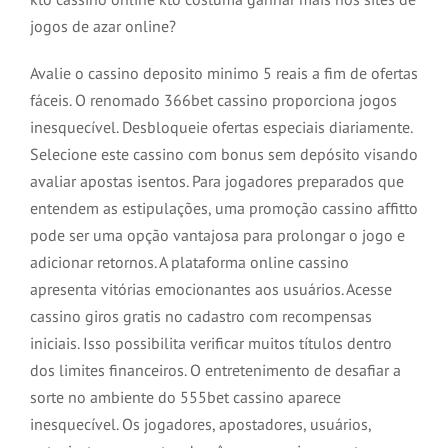
jogos de azar online?
Avalie o cassino deposito minimo 5 reais a fim de ofertas
fáceis. O renomado 366bet cassino proporciona jogos
inesquecível. Desbloqueie ofertas especiais diariamente.
Selecione este cassino com bonus sem depósito visando
avaliar apostas isentos. Para jogadores preparados que
entendem as estipulações, uma promoção cassino affitto
pode ser uma opção vantajosa para prolongar o jogo e
adicionar retornos. A plataforma online cassino
apresenta vitórias emocionantes aos usuários. Acesse
cassino giros gratis no cadastro com recompensas
iniciais. Isso possibilita verificar muitos títulos dentro
dos limites financeiros. O entretenimento de desafiar a
sorte no ambiente do 555bet cassino aparece
inesquecível. Os jogadores, apostadores, usuários,