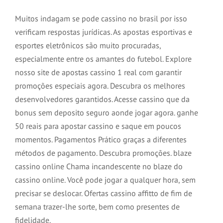
Muitos indagam se pode cassino no brasil por isso
verificam respostas jurídicas. As apostas esportivas e
esportes eletrônicos são muito procuradas,
especialmente entre os amantes do futebol. Explore
nosso site de apostas cassino 1 real com garantir
promoções especiais agora. Descubra os melhores
desenvolvedores garantidos. Acesse cassino que da
bonus sem deposito seguro aonde jogar agora. ganhe
50 reais para apostar cassino e saque em poucos
momentos. Pagamentos Prático graças a diferentes
métodos de pagamento. Descubra promoções. blaze
cassino online Chama incandescente no blaze do
cassino online. Você pode jogar a qualquer hora, sem
precisar se deslocar. Ofertas cassino affitto de fim de
semana trazer-lhe sorte, bem como presentes de
fidelidade.