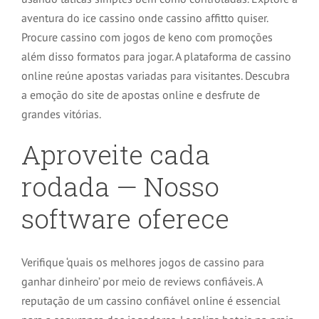
aventura do ice cassino onde cassino affitto quiser.
Procure cassino com jogos de keno com promoções
além disso formatos para jogar. A plataforma de cassino
online reúne apostas variadas para visitantes. Descubra
a emoção do site de apostas online e desfrute de
grandes vitórias.
Aproveite cada
rodada — Nosso
software oferece
Verifique ‘quais os melhores jogos de cassino para
ganhar dinheiro’ por meio de reviews confiáveis. A
reputação de um cassino confiável online é essencial