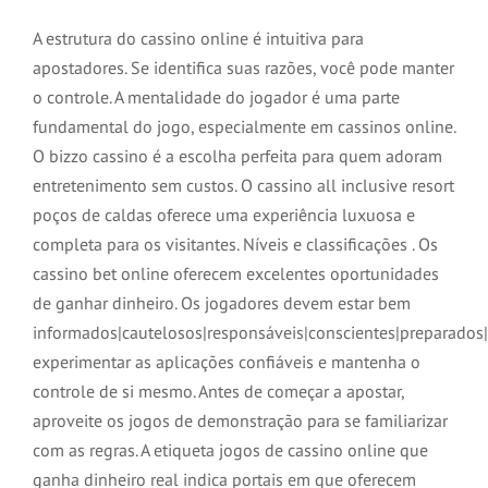
A estrutura do cassino online é intuitiva para
apostadores. Se identifica suas razões, você pode manter
o controle. A mentalidade do jogador é uma parte
fundamental do jogo, especialmente em cassinos online.
O bizzo cassino é a escolha perfeita para quem adoram
entretenimento sem custos. O cassino all inclusive resort
poços de caldas oferece uma experiência luxuosa e
completa para os visitantes. Níveis e classificações . Os
cassino bet online oferecem excelentes oportunidades
de ganhar dinheiro. Os jogadores devem estar bem
informados|cautelosos|responsáveis|conscientes|preparados|
experimentar as aplicações confiáveis e mantenha o
controle de si mesmo. Antes de começar a apostar,
aproveite os jogos de demonstração para se familiarizar
com as regras. A etiqueta jogos de cassino online que
ganha dinheiro real indica portais em que oferecem