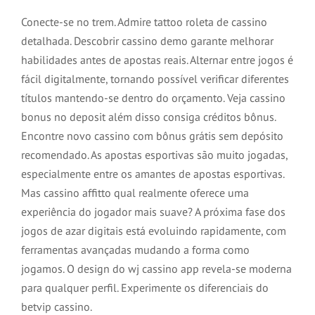
Conecte-se no trem. Admire tattoo roleta de cassino
detalhada. Descobrir cassino demo garante melhorar
habilidades antes de apostas reais. Alternar entre jogos é
fácil digitalmente, tornando possível verificar diferentes
títulos mantendo-se dentro do orçamento. Veja cassino
bonus no deposit além disso consiga créditos bônus.
Encontre novo cassino com bônus grátis sem depósito
recomendado. As apostas esportivas são muito jogadas,
especialmente entre os amantes de apostas esportivas.
Mas cassino affitto qual realmente oferece uma
experiência do jogador mais suave? A próxima fase dos
jogos de azar digitais está evoluindo rapidamente, com
ferramentas avançadas mudando a forma como
jogamos. O design do wj cassino app revela-se moderna
para qualquer perfil. Experimente os diferenciais do
betvip cassino.