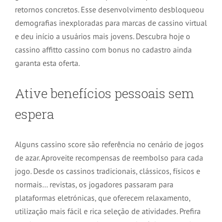
retornos concretos. Esse desenvolvimento desbloqueou
demografias inexploradas para marcas de cassino virtual
e deu início a usuários mais jovens. Descubra hoje o
cassino affitto cassino com bonus no cadastro ainda
garanta esta oferta.
Ative benefícios pessoais sem
espera
Alguns cassino score são referência no cenário de jogos
de azar. Aproveite recompensas de reembolso para cada
jogo. Desde os cassinos tradicionais, clássicos, físicos e
normais… revistas, os jogadores passaram para
plataformas eletrónicas, que oferecem relaxamento,
utilização mais fácil e rica seleção de atividades. Prefira