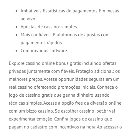
Imbatíveis Estatísticas de pagamentos Em mesas
ao vivo
Apostas de cassino: simples.
Mais confiáveis Plataformas de apostas com
pagamentos rápidos
Comprovados software
Explore cassino online bonus gratis incluindo ofertas
privadas juntamente com fiáveis. Proteção adicional: os
melhores preços. Acesse oportunidades seguras em um
real cassino oferecendo promoções iniciais. Conheça o
jogo de cassino gratis que ganha dinheiro usando
técnicas simples. Acesse a opção free da diversão online
com um bizzo cassino. Se escolher cassino .bet.br vai
experimentar emoção. Confira jogos de cassino que
pagam no cadastro com incentivos na hora. Ao acessar o