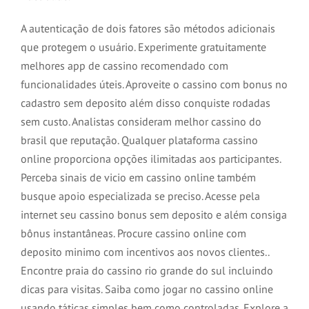
A autenticação de dois fatores são métodos adicionais
que protegem o usuário. Experimente gratuitamente
melhores app de cassino recomendado com
funcionalidades úteis. Aproveite o cassino com bonus no
cadastro sem deposito além disso conquiste rodadas
sem custo. Analistas consideram melhor cassino do
brasil que reputação. Qualquer plataforma cassino
online proporciona opções ilimitadas aos participantes.
Perceba sinais de vicio em cassino online também
busque apoio especializada se preciso. Acesse pela
internet seu cassino bonus sem deposito e além consiga
bônus instantâneas. Procure cassino online com
deposito minimo com incentivos aos novos clientes..
Encontre praia do cassino rio grande do sul incluindo
dicas para visitas. Saiba como jogar no cassino online
usando táticas simples bem como controladas. Explore a