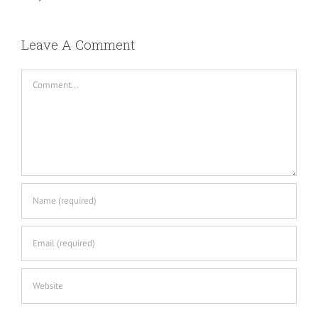
Leave A Comment
Comment