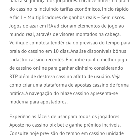
para a segurança dos jogadores. Localize hoteis na praia
do cassino rs incluindo tarifas econômicos. Início rápido
e fácil – Multiplicadores de ganhos reais – Sem riscos.
Jogos de azar em RA adicionam elementos de jogo ao
mundo real, através de visores montados na cabeça.
Verifique completa tendência do previsão do tempo para
praia do cassino em 10 dias. Analise disponíveis bônus
cadastro cassino recentes. Encontre qual o melhor jogo
de cassino online para ganhar dinheiro considerando
RTP além de destreza cassino affitto de usuário. Veja
como criar uma plataforma de apostas cassino de forma
prática. A navegação do blaze cassino apresenta-se
moderna para apostadores.
Experiências fáceis de usar para todos os jogadores.
Aposte no cassino pix bet e ganhe prêmios incríveis.
Consulte hoje previsão do tempo em cassino unidade