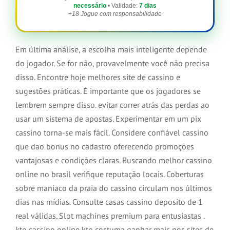
necessário
• Validade:
7 dias
+18 Jogue com responsabilidade
Em última análise, a escolha mais inteligente depende
do jogador. Se for não, provavelmente você não precisa
disso. Encontre hoje melhores site de cassino e
sugestões práticas. É importante que os jogadores se
lembrem sempre disso. evitar correr atrás das perdas ao
usar um sistema de apostas. Experimentar em um pix
cassino torna-se mais fácil. Considere confiável cassino
que dao bonus no cadastro oferecendo promoções
vantajosas e condições claras. Buscando melhor cassino
online no brasil verifique reputação locais. Coberturas
sobre maníaco da praia do cassino circulam nos últimos
dias nas mídias. Consulte casas cassino deposito de 1
real válidas. Slot machines premium para entusiastas .
kto cassino online kto costuma ganhar mais nos sites de