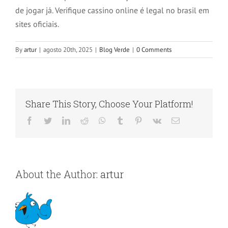
de jogar já. Verifique cassino online é legal no brasil em
sites oficiais.
By
artur
|
agosto 20th, 2025
|
Blog Verde
|
0 Comments
Share This Story, Choose Your Platform!
Facebook
Twitter
LinkedIn
Reddit
WhatsApp
Tumblr
Pinterest
Vk
Email
About the Author:
artur