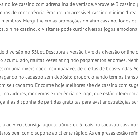
a no ice cassino com adrenalina de verdade. Aproveite 3 cassino p
menos de concorrência. Procure um acessível cassino minimo 1 real
vos membros. Mergulhe em as promoções do afun cassino. Todos os
os. o nine cassino, o visitante pode curtir diversos jogos emociona
diversão no 55bet. Descubra a versão livre da diversão online c
o acumulado, muitas vezes atingindo pagamentos enormes. Nenhu
recem uma diversidade incomparável de ofertas de boas-vindas. Ao
ino pagando no cadastro sem depósito proporcionando termos tra
com seu cadastro. Encontre hoje melhores site de cassino com sug
os, inovadores, modernos experiência de jogo, que estão oferecem
 ganhas disponha de partidas gratuitas para avaliar estratégias s
cia ao vivo . Consiga aquele bônus de 5 reais no cadastro cassino
laros bem como suporte ao cliente rápido. As empresas estão refi