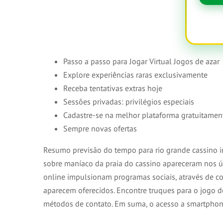
Passo a passo para Jogar Virtual Jogos de azar
Explore experiências raras exclusivamente
Receba tentativas extras hoje
Sessões privadas: privilégios especiais
Cadastre-se na melhor plataforma gratuitamen
Sempre novas ofertas
Resumo previsão do tempo para rio grande cassino i
sobre maníaco da praia do cassino apareceram nos últ
online impulsionam programas sociais, através de co
aparecem oferecidos. Encontre truques para o jogo de
métodos de contato. Em suma, o acesso a smartphone