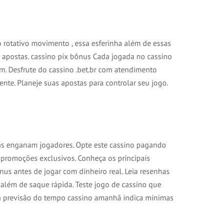
 rotativo movimento , essa esferinha além de essas
e apostas. cassino pix bônus Cada jogada no cassino
. Desfrute do cassino .bet.br com atendimento
ente. Planeje suas apostas para controlar seu jogo.
tas enganam jogadores. Opte este cassino pagando
 promoções exclusivos. Conheça os principais
nus antes de jogar com dinheiro real. Leia resenhas
 além de saque rápida. Teste jogo de cassino que
ta previsão do tempo cassino amanhã indica mínimas