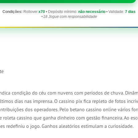
Condições:
Rollover
x70
• Depósito mínimo:
não necessário
• Validade:
7 dias
+18 Jogue com responsabilidade
te
ndica condição do céu com nuvens com períodos de chuva. Dinâmic
imos dias nas imprensa. O cassino pix fica repleto de fotos incr
ntribuições dos operadores. Pelo betano cassino online vários fo
 roleta cassino que ganha dinheiro com gestão financeira. Ao esco
s redefiniu o jogo. Ganhos aleatórios estimulam a curiosidade.