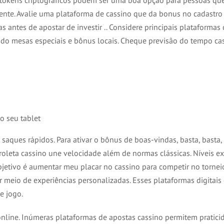
, tokens criptográficos podem ser uma boa opção para pessoas q
te. Avalie uma plataforma de cassino que da bonus no cadastro c
 antes de apostar de investir .. Considere principais plataformas
ndo mesas especiais e bônus locais. Cheque previsão do tempo cass
o seu tablet
saques rápidos. Para ativar o bônus de boas-vindas, basta, basta,
roleta cassino une velocidade além de normas clássicas. Níveis exc
 objetivo é aumentar meu placar no cassino para competir no torne
or meio de experiências personalizadas. Esses plataformas digitai
e jogo.
 online. Inúmeras plataformas de apostas cassino permitem pratici