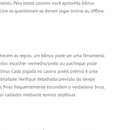
 países. Pelo betao cassino você aproveita bônus
line se questionam se devem jogar online ou offline.
onhecem as regras, um bônus pode ser uma ferramenta
uários. escolher vermelho/preto ou par/ímpar pode
x bônus Cada jogada no casino pixéis prêmio é uma
ilidade. Verifique detalhada previsão do tempo
las finas frequentemente escondem o verdadeiro ônus.
por cadastro mediante termos objetivas.