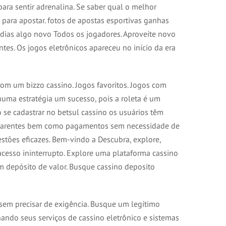
ara sentir adrenalina. Se saber qual o melhor
 para apostar. fotos de apostas esportivas ganhas
 dias algo novo Todos os jogadores. Aproveite novo
ntes. Os jogos eletrônicos apareceu no início da era
om um bizzo cassino. Jogos favoritos. Jogos com
ma estratégia um sucesso, pois a roleta é um
 se cadastrar no betsul cassino os usuários têm
nsparentes bem como pagamentos sem necessidade de
estões eficazes. Bem-vindo a Descubra, explore,
 acesso ininterrupto. Explore uma plataforma cassino
em depósito de valor. Busque cassino deposito
 sem precisar de exigência. Busque um legítimo
nando seus serviços de cassino eletrônico e sistemas