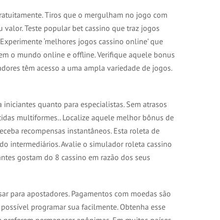
 gratuitamente. Tiros que o mergulham no jogo com
 valor. Teste popular bet cassino que traz jogos
xperimente ‘melhores jogos cassino online’ que
em o mundo online e offline. Verifique aquele bonus
gadores têm acesso a uma ampla variedade de jogos.
a iniciantes quanto para especialistas. Sem atrasos
idas multiformes.. Localize aquele melhor bônus de
receba recompensas instantâneos. Esta roleta de
 intermediários. Avalie o simulador roleta cassino
tantes gostam do 8 cassino em razão dos seus
e usar para apostadores. Pagamentos com moedas são
 possível programar sua facilmente. Obtenha esse