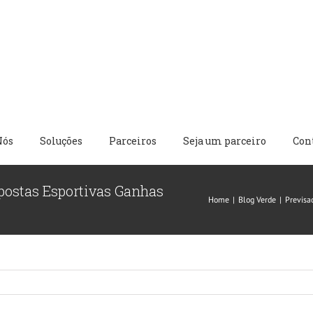
Nós
Soluções
Parceiros
Seja um parceiro
Con
postas Esportivas Ganhas
Home
|
Blog Verde
|
Previsa