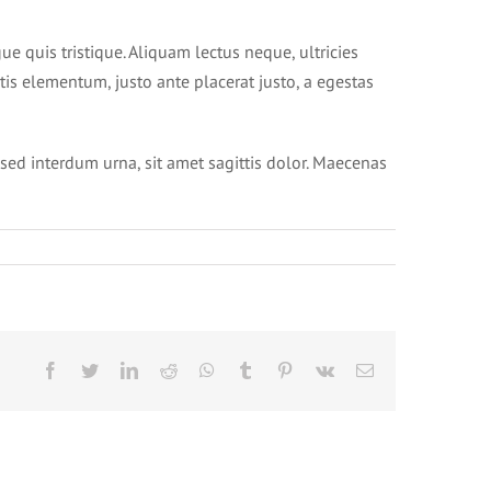
 quis tristique. Aliquam lectus neque, ultricies
is elementum, justo ante placerat justo, a egestas
sed interdum urna, sit amet sagittis dolor. Maecenas
Facebook
Twitter
LinkedIn
Reddit
WhatsApp
Tumblr
Pinterest
Vk
Email