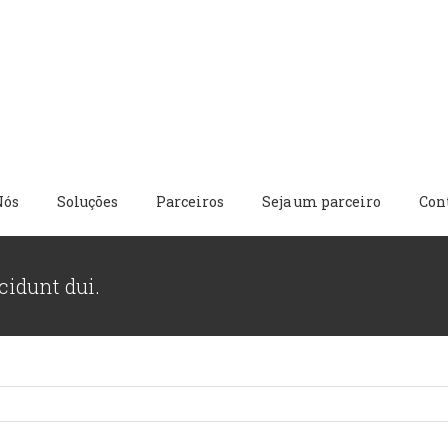
Nós
Soluções
Parceiros
Seja um parceiro
Con
cidunt dui.