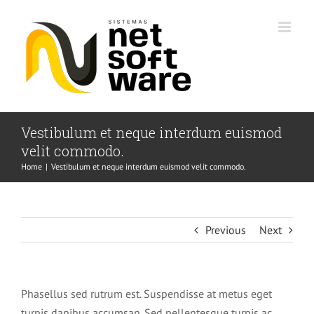
Skip
to
content
Vestibulum et neque interdum euismod
velit commodo.
Home
|
Vestibulum et neque interdum euismod velit commodo.
Previous
Next
Phasellus sed rutrum est. Suspendisse at metus eget
turpis dapibus accumsan. Sed pellentesque turpis ac