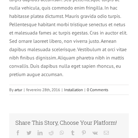
nulla vehicula, quis commodo enim fringilla. In hac
habitasse platea dictumst. Mauris gravida odio turpis.
Pellentesque habitant morbi tristique senectus et netus
et malesuada fames ac turpis egestas. Cras in auctor elit.
Sed ornare laoreet libero, non viverra justo. Aenean
dapibus malesuada scelerisque. Vestibulum at orci vitae
nibh finibus dignissim. Aliquam pharetra nibh in mattis
convallis. Duis dapibus nulla eget sapien rhoncus, eu
pretium augue accumsan.
By
artur
|
fevereiro 28th, 2016
|
Installation
|
0 Comments
Share This Story, Choose Your Platform!
Facebook
Twitter
LinkedIn
Reddit
WhatsApp
Tumblr
Pinterest
Vk
Email